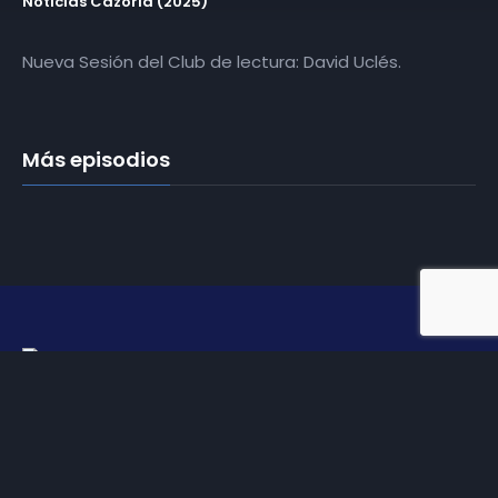
Noticias Cazorla (2025)
Nueva Sesión del Club de lectura: David Uclés.
Más episodios
Somos
Diez TV
, la red de emisoras de televisión digital de
proximidad en la
provincia de Jaén
.
Tu televisión, la más cercana.