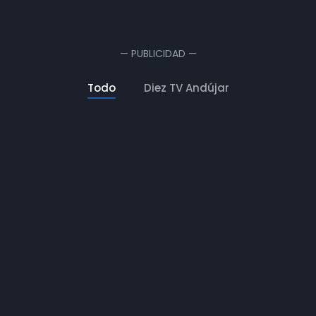
— PUBLICIDAD —
Todo
Diez TV Andújar
Noticias Diez TV | Andújar
INFORMATIVOS
REC10 Andújar
DIEZ TV ANDÚJAR