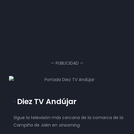
REPORTAJE DE ACTUALIDAD
La Atalaya
DIEZ TV ANDÚJAR
ENTREVISTAS
SER Empresarios | Andújar
DIEZ TV ANDÚJAR
COMERCIO
Hoy por hoy | SER Andújar
DIEZ TV ANDÚJAR
ENTREVISTAS
Deportes Diez TV | Andújar
DIEZ TV ANDÚJAR
DEPORTE
— PUBLICIDAD —
DIEZ TV ANDÚJAR
·
Diez TV Andújar
Sigue la televisión más cercana de la comarca de la
Campiña de Jaén en
streaming
.