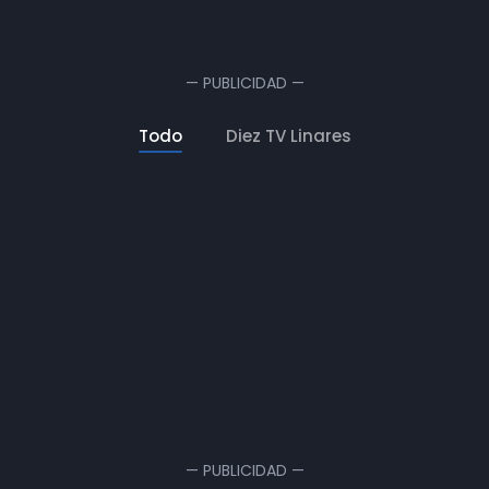
— PUBLICIDAD —
Todo
Diez TV Linares
Feria de Linares
REPORTAJE DE ACTUALIDAD
— PUBLICIDAD —
DIEZ TV LINARES