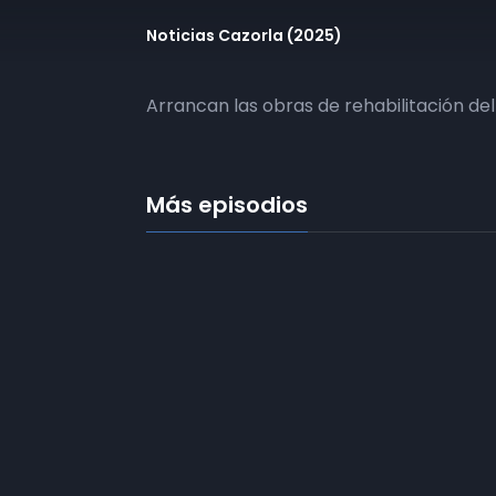
Noticias Cazorla (2025)
Arrancan las obras de rehabilitación del 
Más episodios
Frecuencias
Diez TV a la 
Somos
Diez TV
, la red de emisoras
de televisión digital de proximidad