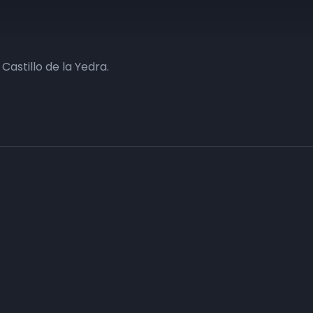
Castillo de la Yedra.
Haz tu negocio más visible. Anúnc
carta
Conecta con tus clientes y consigue obje
Consulte sin compromiso a nuestro departa