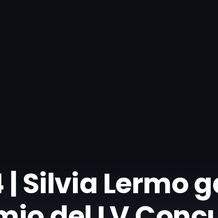
 | Silvia Lermo g
mio del LV Conc