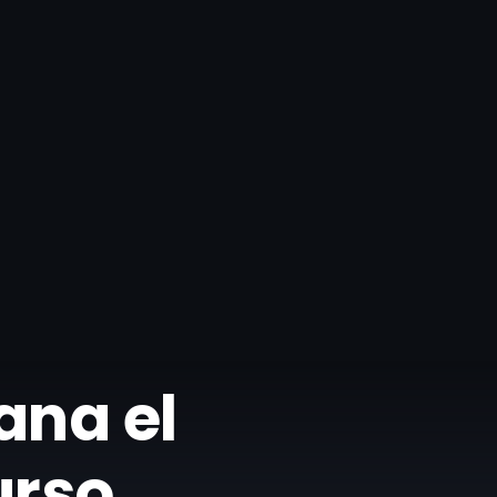
ana el
urso