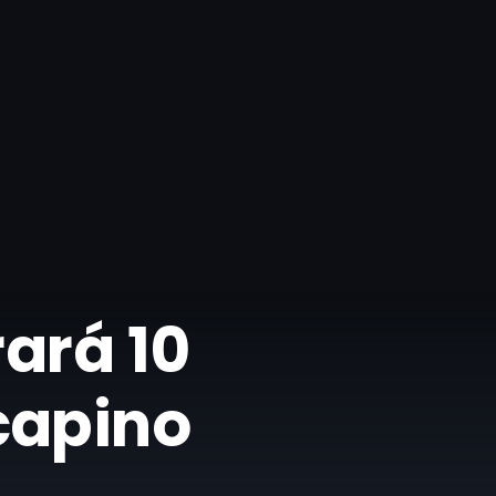
rará 10
capino