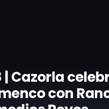
 | Cazorla celeb
amenco con Ran