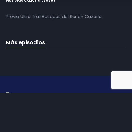
Noticias Cazorla (2025)
Previa Ultra Trail Bosques del Sur en Cazorla.
Más episodios
Somos
Diez TV
, la red de emisoras de televisión digital de
proximidad en la
provincia de Jaén
.
Tu televisión, la más cercana.