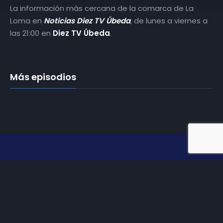
La información más cercana de la comarca de La
Loma en
Noticias Diez TV Úbeda
, de lunes a viernes a
las 21:00 en
Diez TV Úbeda
.
Más episodios
Somos
Diez TV
, la red de emisoras de televisión digital de
proximidad en la
provincia de Jaén
.
Tu televisión, la más cercana.