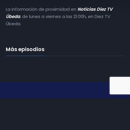
La información de proximidad en
Noticias Diez TV
Úbeda
, de lunes a viernes a las 21:00h, en Diez TV
Úbeda.
Más episodios
Somos
Diez TV
, la red de emisoras de televisión digital de
proximidad en la
provincia de Jaén
.