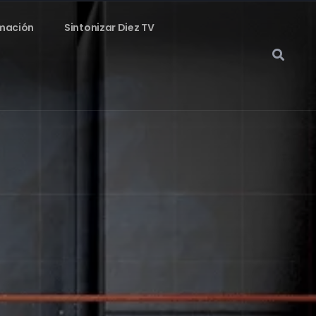
mación
Sintonizar Diez TV