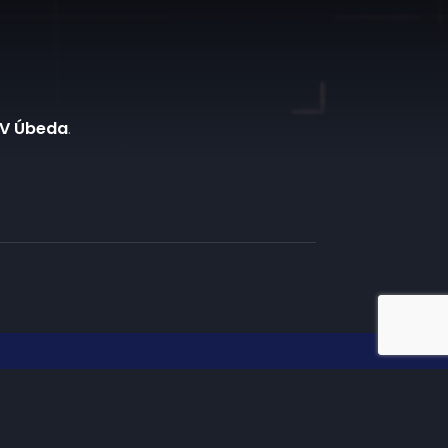
TV Úbeda
.
iate en TV