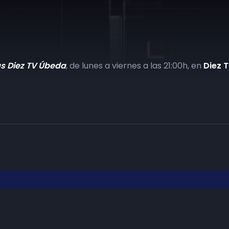
as Diez TV Úbeda
, de lunes a viernes a las 21:00h, en
Diez 
Haz tu negocio más visible. Anúnc
carta