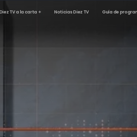
Diez TV a la carta
Noticias Diez TV
Guía de progra