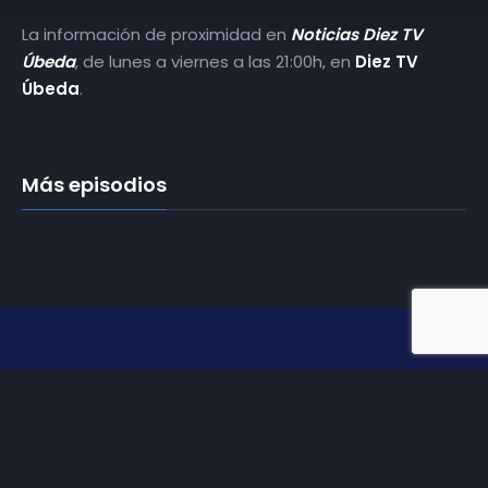
La información de proximidad en
Noticias Diez TV
Úbeda
, de lunes a viernes a las 21:00h, en
Diez TV
Úbeda
.
Más episodios
Somos
Diez TV
, la red de emisoras de televisión digital de
proximidad en la
provincia de Jaén
.