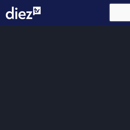
Somos
Diez TV
, la red de emisoras de televisión digital de
proximidad en la
provincia de Jaén
.
Tu televisión, la más cercana.
Frecuencias
Diez TV a la carta
Programación
Publicidad
Contacto