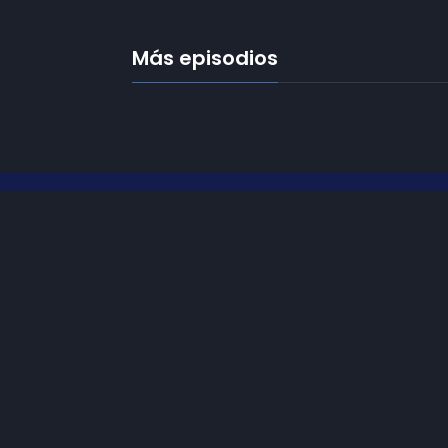
Más episodios
Frecuencias
Diez TV a la 
Somos
Diez TV
, la red de emisoras
de televisión digital de proximidad
Programació
en la
provincia de Jaén
.
Publicidad
Tu televisión, la más cercana.
Contacto