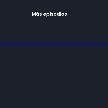
Más episodios
Frecuencias
Diez TV a la 
Somos
Diez TV
, la red de emisoras
de televisión digital de proximidad
Programació
en la
provincia de Jaén
.
Publicidad
Tu televisión, la más cercana.
Contacto