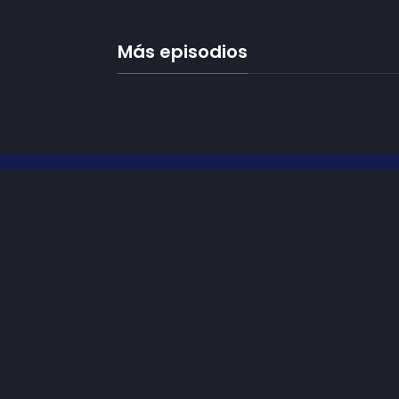
Más episodios
Frecuencias
Diez TV a la 
Somos
Diez TV
, la red de emisoras
de televisión digital de proximidad
Programació
en la
provincia de Jaén
.
Publicidad
Tu televisión, la más cercana.
Contacto