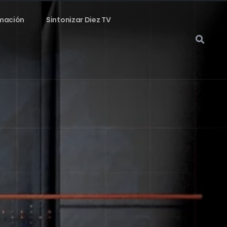
mación
Sintonizar Diez TV