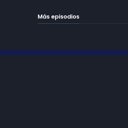
Más episodios
Frecuencias
Diez TV a la 
Somos
Diez TV
, la red de emisoras
Programació
de televisión digital de proximidad
en la
provincia de Jaén
.
Publicidad
Tu televisión, la más cercana.
Contacto