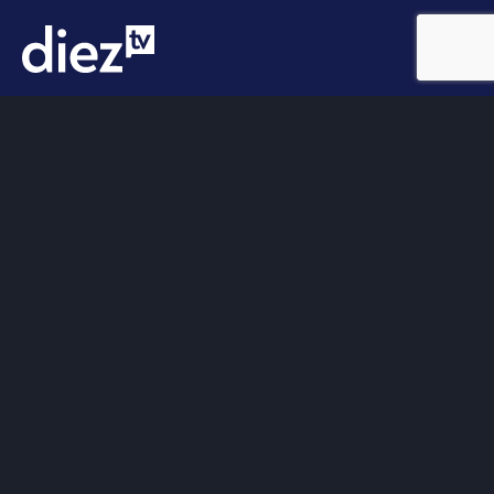
Somos
Diez TV
, la red de emisoras de televisión digital de
proximidad en la
provincia de Jaén
.
Tu televisión, la más cercana.
Frecuencias
Diez TV a la carta
Programación
Publicidad
Contacto