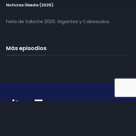
Noticias Úbeda (2025)
Feria de Sabiote 2025: Gigantes y Cabezudos.
Más episodios
Somos
Diez TV
, la red de emisoras de televisión digital de
proximidad en la
provincia de Jaén
.