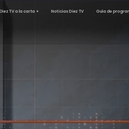
Diez TV a la carta
Noticias Diez TV
Guía de progra