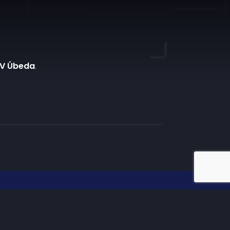
TV Úbeda
.
iate en TV