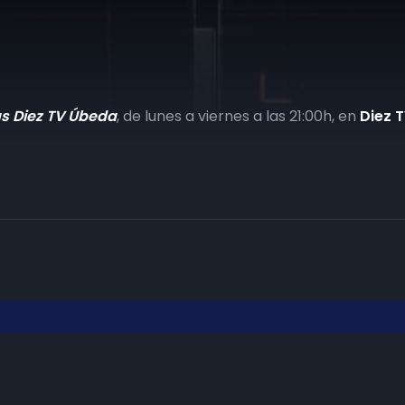
as Diez TV Úbeda
, de lunes a viernes a las 21:00h, en
Diez 
Haz tu negocio más visible. Anúnc
carta