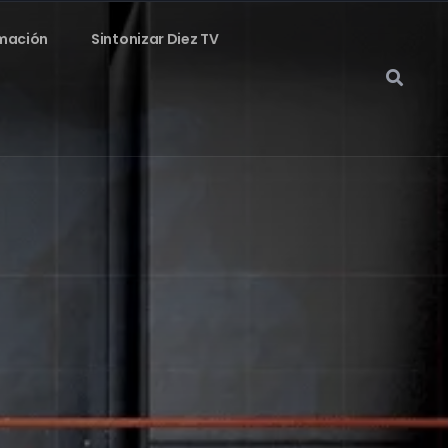
mación
Sintonizar Diez TV