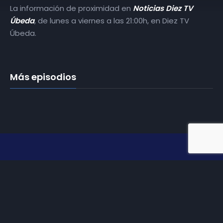
La información de proximidad en
Noticias Diez TV
Úbeda
, de lunes a viernes a las 21:00h, en Diez TV
Úbeda.
Más episodios
Somos
Diez TV
, la red de emisoras de televisión digital de
proximidad en la
provincia de Jaén
.
Tu televisión, la más cercana.