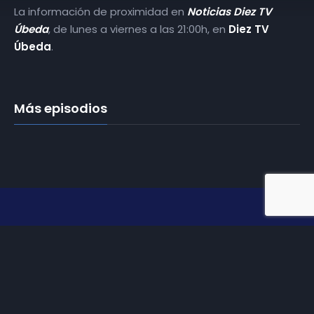
La información de proximidad en
Noticias Diez TV
Úbeda
, de lunes a viernes a las 21:00h, en
Diez TV
Úbeda
.
Más episodios
Somos
Diez TV
, la red de emisoras de televisión digital de
proximidad en la
provincia de Jaén
.
Tu televisión, la más cercana.