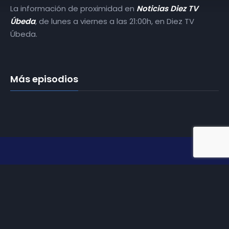
La información de proximidad en
Noticias Diez TV
Úbeda
, de lunes a viernes a las 21:00h, en Diez TV
Úbeda.
Más episodios
Somos
Diez TV
, la red de emisoras de televisión digital de
proximidad en la
provincia de Jaén
.
Tu televisión, la más cercana.