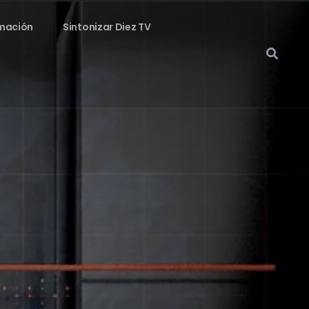
mación
Sintonizar Diez TV