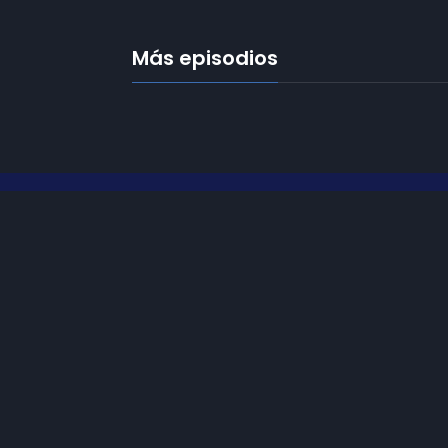
Más episodios
Frecuencias
Diez TV a la 
Somos
Diez TV
, la red de emisoras
Programació
de televisión digital de proximidad
en la
provincia de Jaén
.
Publicidad
Tu televisión, la más cercana.
Contacto