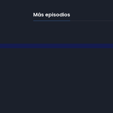
Más episodios
Frecuencias
Diez TV a la 
Somos
Diez TV
, la red de emisoras
de televisión digital de proximidad
Programació
en la
provincia de Jaén
.
Publicidad
Tu televisión, la más cercana.
Contacto