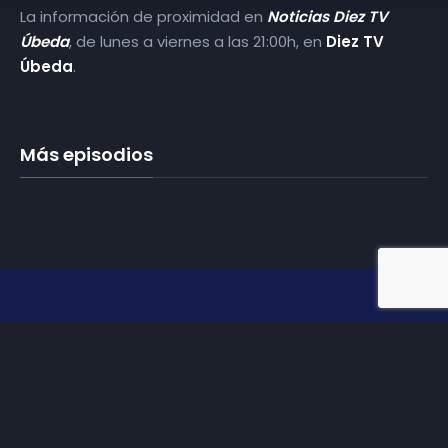
La información de proximidad en
Noticias Diez TV
Úbeda
, de lunes a viernes a las 21:00h, en
Diez TV
Úbeda
.
Más episodios
Somos
Diez TV
, la red de emisoras de televisión digital de
proximidad en la
provincia de Jaén
.
Tu televisión, la más cercana.