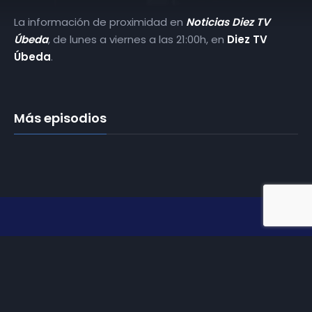
La información de proximidad en
Noticias Diez TV
Úbeda
, de lunes a viernes a las 21:00h, en
Diez TV
Úbeda
.
Más episodios
Somos
Diez TV
, la red de emisoras de televisión digital de
proximidad en la
provincia de Jaén
.