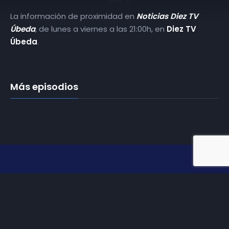
La información de proximidad en
Noticias Diez TV
Úbeda
, de lunes a viernes a las 21:00h, en
Diez TV
Úbeda
.
Más episodios
Somos
Diez TV
, la red de emisoras de televisión digital de
proximidad en la
provincia de Jaén
.