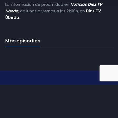
La información de proximidad en
Noticias Diez TV
Úbeda
, de lunes a viernes a las 21:00h, en
Diez TV
Úbeda
.
Más episodios
Somos
Diez TV
, la red de emisoras de televisión digital de
proximidad en la
provincia de Jaén
.
Tu televisión, la más cercana.