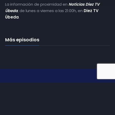
La información de proximidad en
Noticias Diez TV
Úbeda
, de lunes a viernes a las 21:00h, en
Diez TV
Úbeda
.
Más episodios
Somos
Diez TV
, la red de emisoras de televisión digital de
proximidad en la
provincia de Jaén
.
Tu televisión, la más cercana.