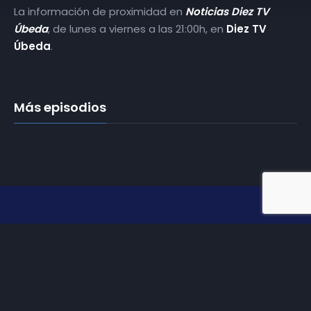
La información de proximidad en
Noticias Diez TV
Úbeda
, de lunes a viernes a las 21:00h, en
Diez TV
Úbeda
.
Más episodios
Somos
Diez TV
, la red de emisoras de televisión digital de
proximidad en la
provincia de Jaén
.
Tu televisión, la más cercana.