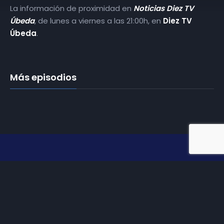
La información de proximidad en
Noticias Diez TV
Úbeda
, de lunes a viernes a las 21:00h, en
Diez TV
Úbeda
.
Más episodios
Somos
Diez TV
, la red de emisoras de televisión digital de
proximidad en la
provincia de Jaén
.
Tu televisión, la más cercana.