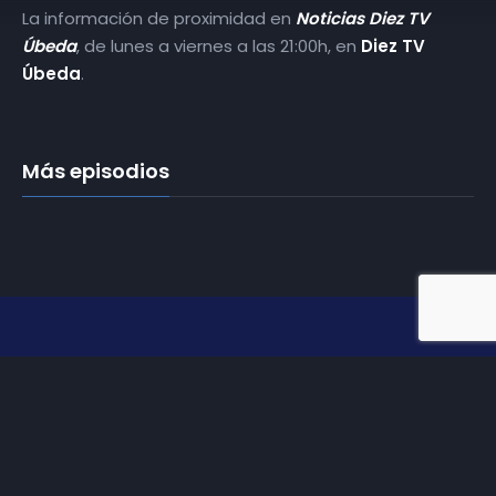
La información de proximidad en
Noticias Diez TV
Úbeda
, de lunes a viernes a las 21:00h, en
Diez TV
Úbeda
.
Más episodios
Somos
Diez TV
, la red de emisoras de televisión digital de
proximidad en la
provincia de Jaén
.
Tu televisión, la más cercana.