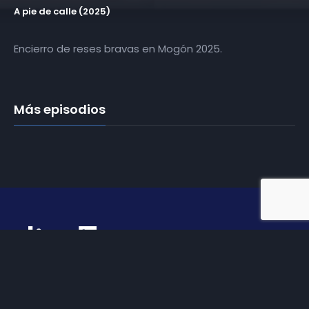
A pie de calle (2025)
Encierro de reses bravas en Mogón 2025.
Más episodios
Somos
Diez TV
, la red de emisoras de televisión digital de
proximidad en la
provincia de Jaén
.