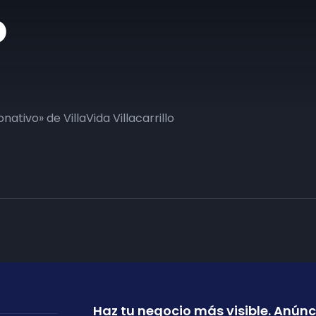
o
ativo» de VillaVida Villacarrillo
Haz tu negocio más visible. Anúnc