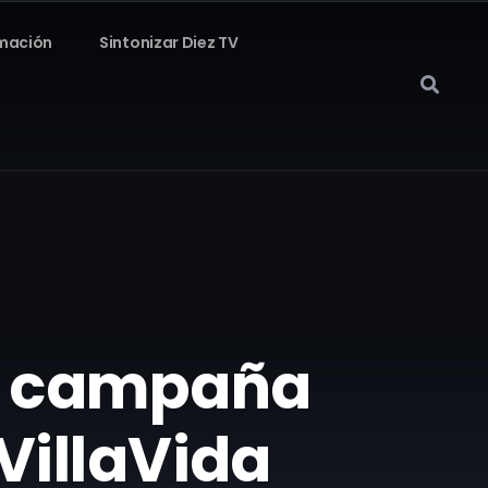
mación
Sintonizar Diez TV
la campaña
VillaVida