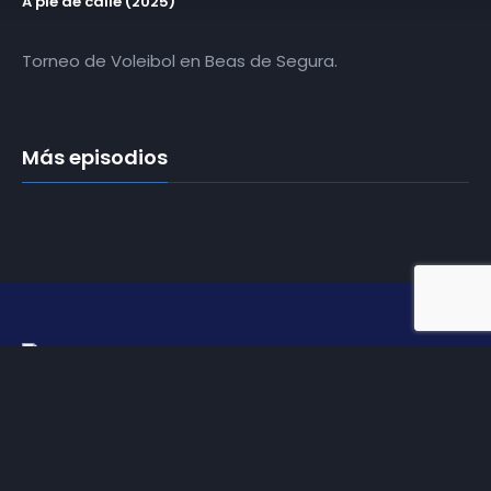
A pie de calle (2025)
Torneo de Voleibol en Beas de Segura.
Más episodios
Somos
Diez TV
, la red de emisoras de televisión digital de
proximidad en la
provincia de Jaén
.
Tu televisión, la más cercana.