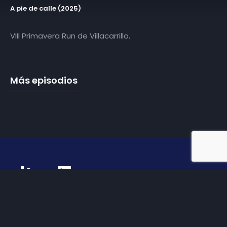
A pie de calle (2025)
VIII Primavera Run de Villacarrillo.
Más episodios
Somos
Diez TV
, la red de emisoras de televisión digital de
proximidad en la
provincia de Jaén
.