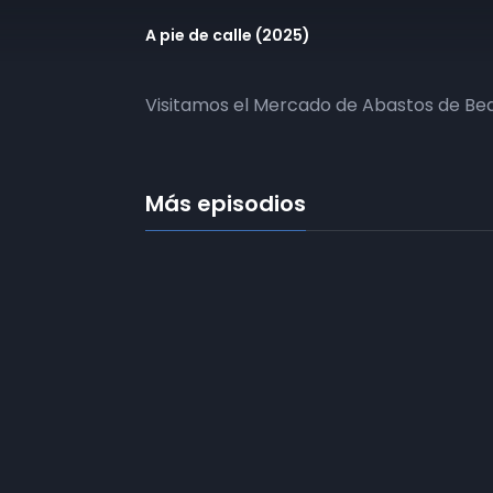
A pie de calle (2025)
Visitamos el Mercado de Abastos de Bea
Más episodios
Frecuencias
Diez TV a la 
Somos
Diez TV
, la red de emisoras
de televisión digital de proximidad