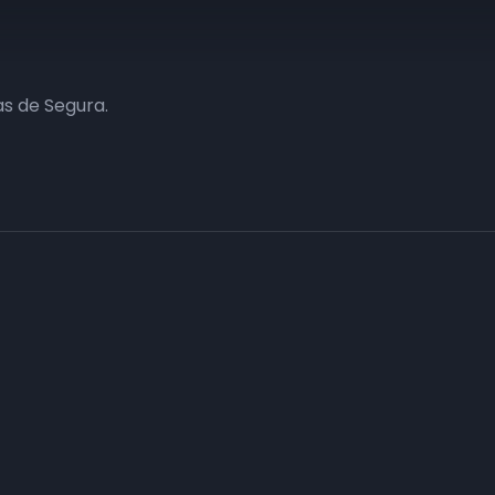
s de Segura.
Haz tu negocio más visible. Anúnc
carta
Conecta con tus clientes y consigue obje
Consulte sin compromiso a nuestro departa