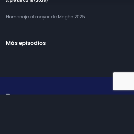
A pie de calle (2025)
Homenaje al mayor de Mogón 2025.
Más episodios
Somos
Diez TV
, la red de emisoras de televisión digital de
proximidad en la
provincia de Jaén
.
Tu televisión, la más cercana.