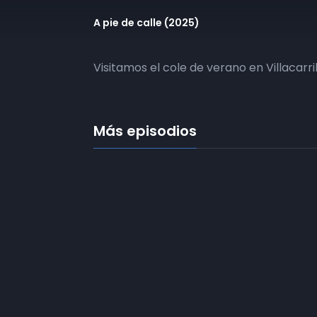
A pie de calle (2025)
Visitamos el cole de verano en Villacarril
Más episodios
Frecuencias
Diez TV a la 
Somos
Diez TV
, la red de emisoras
de televisión digital de proximidad