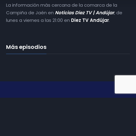
La información más cercana de la comarca de la
Campiña de Jaén en
Noticias Diez TV | Andújar
, de
lunes a viernes a las 21:00 en
Diez TV Andújar
.
Más episodios
Somos
Diez TV
, la red de emisoras de televisión digital de
proximidad en la
provincia de Jaén
.
Tu televisión, la más cercana.