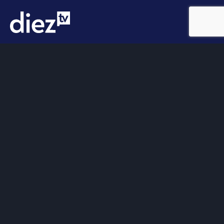
Somos
Diez TV
, la red de emisoras de televisión digital de
proximidad en la
provincia de Jaén
.
Tu televisión, la más cercana.
Frecuencias
Diez TV a la carta
Programación
Publicidad
Contacto