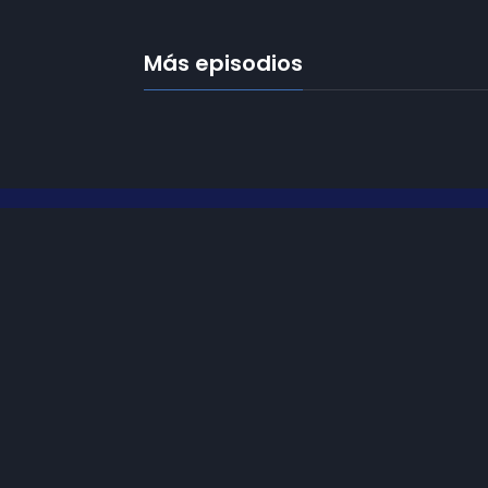
Más episodios
Frecuencias
Diez TV a la 
Somos
Diez TV
, la red de emisoras
de televisión digital de proximidad
Programació
en la
provincia de Jaén
.
Publicidad
Tu televisión, la más cercana.
Contacto