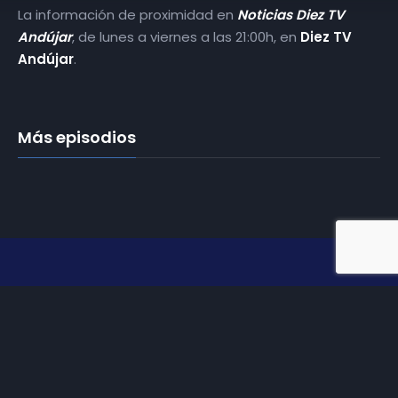
La información de proximidad en
Noticias Diez TV
Andújar
, de lunes a viernes a las 21:00h, en
Diez TV
Andújar
.
Más episodios
Somos
Diez TV
, la red de emisoras de televisión digital de
proximidad en la
provincia de Jaén
.
Tu televisión, la más cercana.