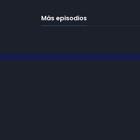
Más episodios
Frecuencias
Diez TV a la 
Somos
Diez TV
, la red de emisoras
de televisión digital de proximidad
Programació
en la
provincia de Jaén
.
Publicidad
Tu televisión, la más cercana.
Contacto