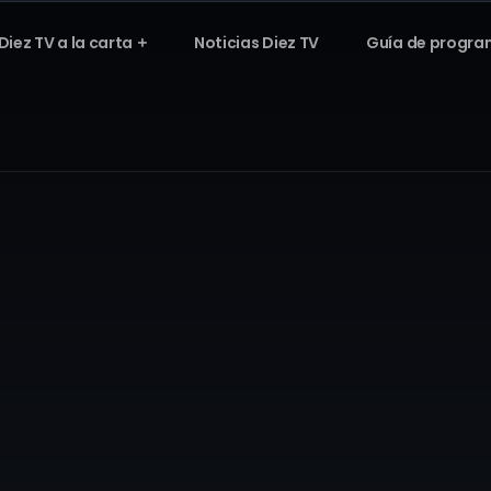
Diez TV a la carta
Noticias Diez TV
Guía de progra