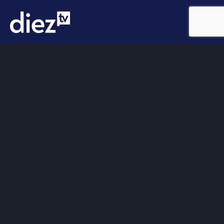
Somos
Diez TV
, la red de emisoras de televisión digital de
proximidad en la
provincia de Jaén
.
Tu televisión, la más cercana.
Frecuencias
Diez TV a la carta
Programación
Publicidad
Contacto