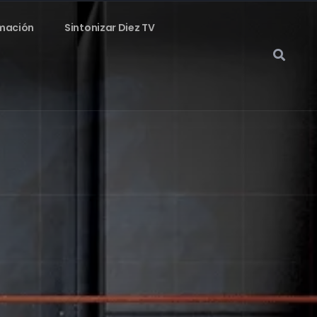
mación
Sintonizar Diez TV