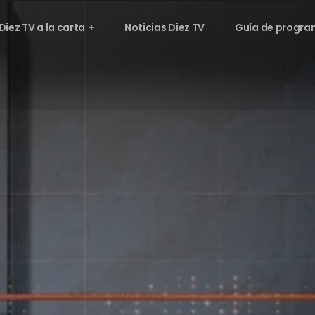
Diez TV a la carta
Noticias Diez TV
Guía de progra