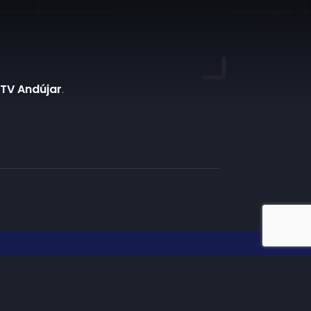
 TV Andújar
.
iate en TV