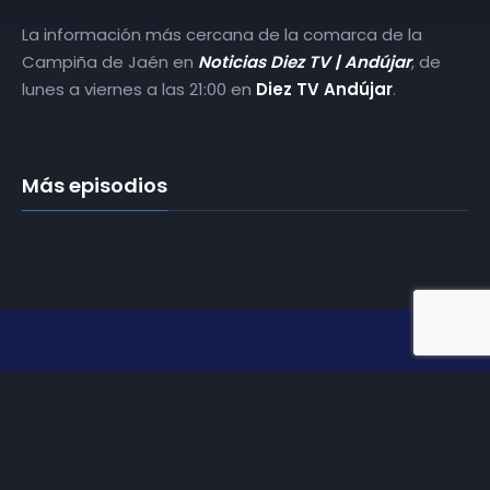
La información más cercana de la comarca de la
Campiña de Jaén en
Noticias Diez TV | Andújar
, de
lunes a viernes a las 21:00 en
Diez TV Andújar
.
Más episodios
Somos
Diez TV
, la red de emisoras de televisión digital de
proximidad en la
provincia de Jaén
.