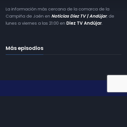
La información más cercana de la comarca de la
Campiña de Jaén en
Noticias Diez TV | Andújar
, de
lunes a viernes a las 21:00 en
Diez TV Andújar
.
Más episodios
Somos
Diez TV
, la red de emisoras de televisión digital de
proximidad en la
provincia de Jaén
.