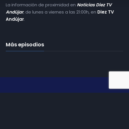
La información de proximidad en
Noticias Diez TV
Andújar
, de lunes a viernes a las 21:00h, en
Diez TV
Andújar
.
Más episodios
Somos
Diez TV
, la red de emisoras de televisión digital de
proximidad en la
provincia de Jaén
.
Tu televisión, la más cercana.